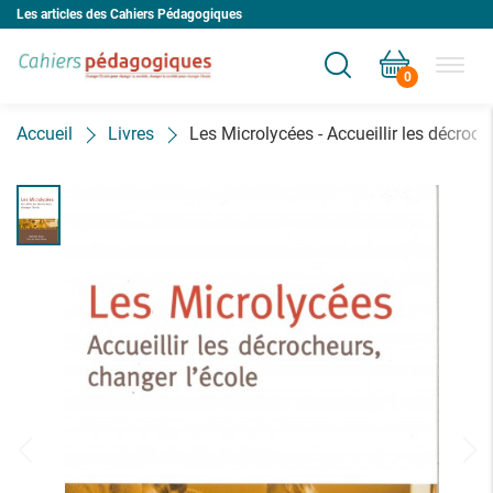
Les articles des Cahiers Pédagogiques
0
Votre panier est vide
Accueil
Livres
Les Microlycées - Accueillir les décroch