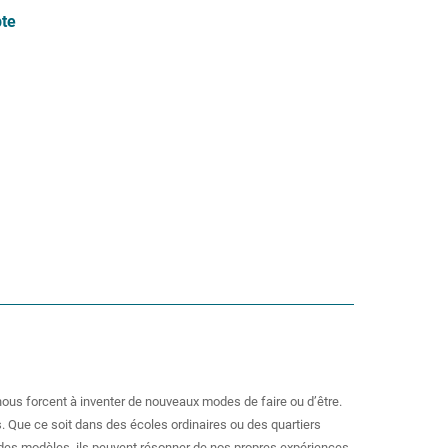
te
nous forcent à inventer de nouveaux modes de faire ou d’être.
s. Que ce soit dans des écoles ordinaires ou des quartiers
e des modèles, ils peuvent résonner de nos propres expériences,