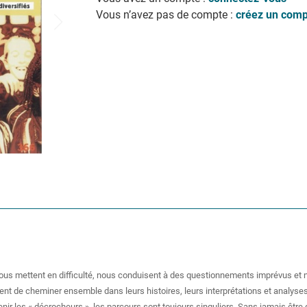
Vous n’avez pas de compte :
créez un comp
nous mettent en difficulté, nous conduisent à des questionnements imprévus et 
ent de cheminer ensemble dans leurs histoires, leurs interprétations et analyse
enir les « décrocheurs », les parcours sont toujours singuliers. Sans jamais êtr