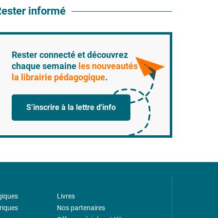
ester informé
Rester connecté et découvrez
chaque semaine
les nouveautés de
la librairie pédagogique
.
S’inscrire à la lettre d'info
giques
Livres
riques
Nos partenaires