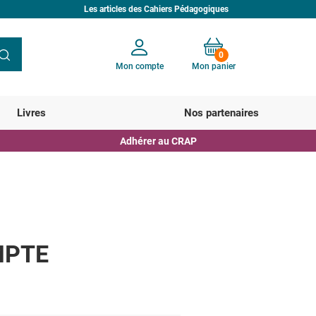
Les articles des Cahiers Pédagogiques
0
Mon compte
Mon panier
Votre panier est vide
Livres
Nos partenaires
Adhérer au CRAP
MPTE